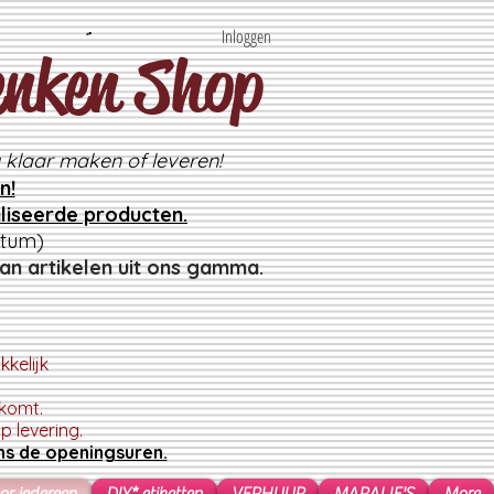
Inloggen
enken Shop
 klaar maken of leveren!
n!
liseerde producten.
atum)
an artikelen uit ons gamma.
kelijk
skomt.
 levering.
ns de openingsuren.