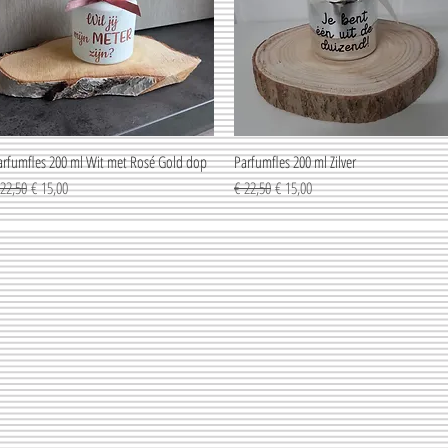
arfumfles 200 ml Wit met Rosé Gold dop
Snel overzicht
Parfumfles 200 ml Zilver
Snel overzicht
rmale prijs
Verkoopprijs
Normale prijs
Verkoopprijs
 22,50
€ 15,00
€ 22,50
€ 15,00