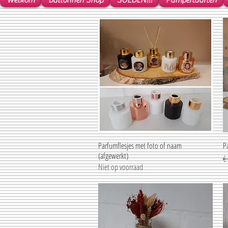
Welkom
Ballonnen Shop
SOLDEN!!!
Pampertaarten
Parfumflesjes met foto of naam
Snel overzicht
P
(afgewerkt)
No
€
Niet op voorraad