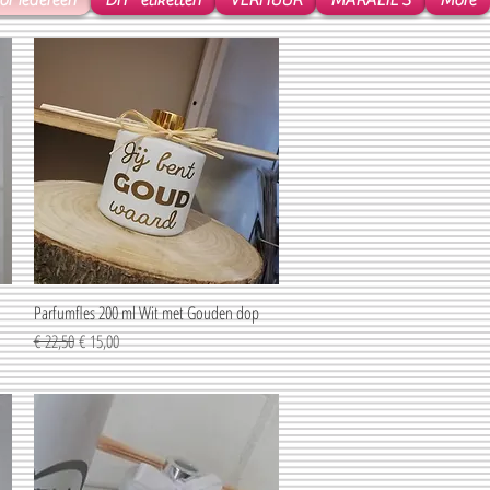
r iedereen
DIY* etiketten
VERHUUR
MARALIE'S
More
Parfumfles 200 ml Wit met Gouden dop
Snel overzicht
Normale prijs
Verkoopprijs
€ 22,50
€ 15,00