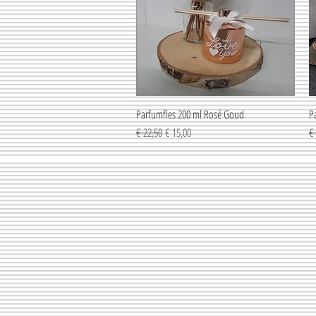
Parfumfles 200 ml Rosé Goud
Snel overzicht
P
Normale prijs
Verkoopprijs
No
€ 22,50
€ 15,00
€