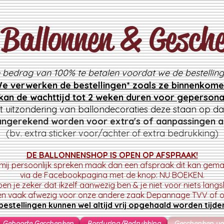
Ballonnen & Gesch
e bedrag van 100% te betalen voordat we de bestelling
e verwerken de bestelli
ngen* zoals ze binnenkome
 kan de wachttijd tot 2 weken duren voor gepersona
t uitzondering van ballondecoraties deze staan op d
angerekend worden voor extra's of aanpassingen a
(bv. extra sticker voor/achter of extra bedrukking)
DE BALLONNENSHOP IS OPEN OP AFSPRAAK!
e mij persoonlijk spreken maak dan een afspraak dit kan gemak
via de Facebookpagina met de knop: NU BOEKEN.
en je zeker dat ikzelf aanwezig ben & je niet voor niets lang
en vaak afwezig voor onze andere zaak
Depannage TVV of op
estellingen kunnen wel altijd vrij opgehaald worden tijde