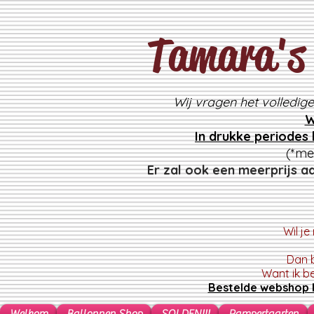
Tamara's 
Wij vragen het volledig
W
In drukke periodes
(*me
Er zal ook een meerprijs a
Wil j
Dan b
Want ik b
Bestelde webshop b