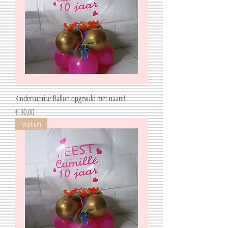
Kindersuprise-Ballon opgevuld met naam!
Prijs
€ 30,00
Medium