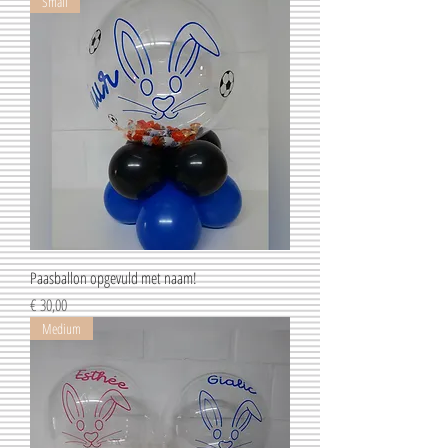
Small
Paasballon opgevuld met naam!
Prijs
€ 30,00
Medium