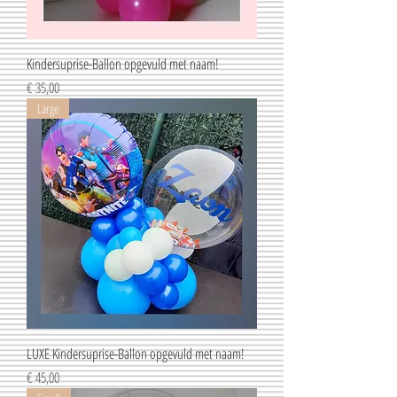
Kindersuprise-Ballon opgevuld met naam!
Prijs
€ 35,00
Large
LUXE Kindersuprise-Ballon opgevuld met naam!
Prijs
€ 45,00