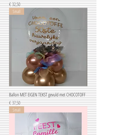
Prijs
€ 32,50
Small
Ballon MET EIGEN TEKST gevuld met CHOCOTOFF
Prijs
€ 37,50
Small