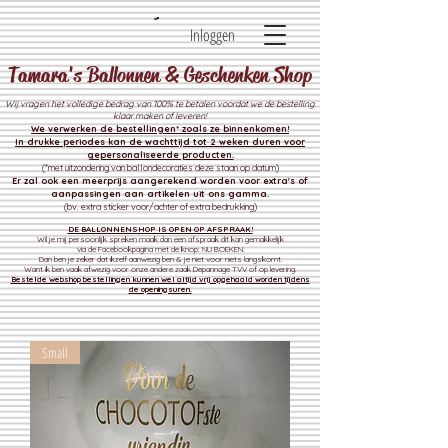
Inloggen
Tamara's Ballonnen & Geschenken Shop
Wij vragen het volledige bedrag van 100% te betalen voordat we de bestelling
klaar maken of leveren!
We verwerken de bestelli
ngen* zoals ze binnenkomen!
In drukke periodes kan de wachttijd tot 2 weken duren voor
gepersonaliseerde producten.
(*met uitzondering van ballondecoraties deze staan op datum)
Er zal ook een meerprijs aangerekend worden voor extra's of
aanpassingen aan artikelen uit ons gamma.
(bv. extra sticker voor/achter of extra bedrukking)
DE BALLONNENSHOP IS OPEN OP AFSPRAAK!
Wil je mij persoonlijk spreken maak dan een afspraak dit kan gemakkelijk
via de Facebookpagina met de knop: NU BOEKEN.
Dan ben je zeker dat ikzelf aanwezig ben & je niet voor niets langskomt.
Want ik ben vaak afwezig voor onze andere zaak
Depannage TVV of op levering.
Bestelde webshop bestellingen kunnen wel altijd vrij opgehaald worden tijdens
de openingsuren.
Small