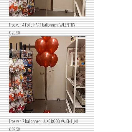
Tros van 4 Folie HART ballonnen: VALENTIJN!
Prijs
€ 29,50
Tros van 7 ballonnen: LUXE ROOD VALENTIJN!
Prijs
€ 37,50