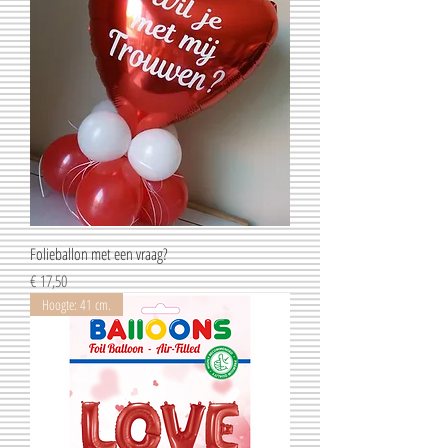
Folieballon met een vraag?
Prijs
€ 17,50
Hoogte: 41 cm.