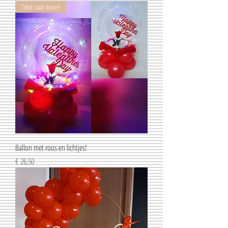
Tekst naar keuze!
Ballon met roos en lichtjes!
Prijs
€ 26,50