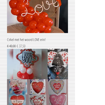
Cirkel met het woord LOVE erin!
Normale prijs
Verkoopprijs
€ 40,00
€ 37,50