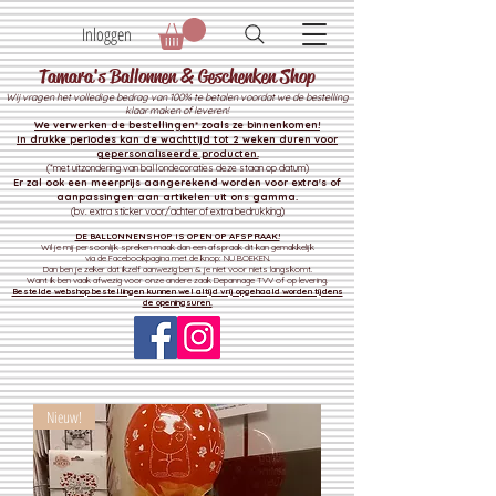
Inloggen
Tamara's Ballonnen & Geschenken Shop
Wij vragen het volledige bedrag van 100% te betalen voordat we de bestelling
klaar maken of leveren!
We verwerken de bestelli
ngen* zoals ze binnenkomen!
In drukke periodes kan de wachttijd tot 2 weken duren voor
gepersonaliseerde producten.
(*met uitzondering van ballondecoraties deze staan op datum)
Er zal ook een meerprijs aangerekend worden voor extra's of
aanpassingen aan artikelen uit ons gamma.
(bv. extra sticker voor/achter of extra bedrukking)
DE BALLONNENSHOP IS OPEN OP AFSPRAAK!
Wil je mij persoonlijk spreken maak dan een afspraak dit kan gemakkelijk
via de Facebookpagina met de knop: NU BOEKEN.
Dan ben je zeker dat ikzelf aanwezig ben & je niet voor niets langskomt.
Want ik ben vaak afwezig voor onze andere zaak
Depannage TVV of op levering.
Bestelde webshop bestellingen kunnen wel altijd vrij opgehaald worden tijdens
de openingsuren.
Nieuw!