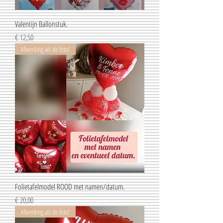
Valentijn Ballonstuk.
Prijs
€ 12,50
Afwerking als de foto!
Folietafelmodel ROOD met namen/datum.
Prijs
€ 20,00
Afwerking als de foto!