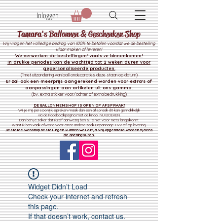
Inloggen
Tamara's Ballonnen & Geschenken Shop
Wij vragen het volledige bedrag van 100% te betalen voordat we de bestelling
klaar maken of leveren!
We verwerken de bestelli
ngen* zoals ze binnenkomen!
In drukke periodes kan de wachttijd tot 2 weken duren voor
gepersonaliseerde producten.
(*met uitzondering van ballondecoraties deze staan op datum)
Er zal ook een meerprijs aangerekend worden voor extra's of
aanpassingen aan artikelen uit ons gamma.
(bv. extra sticker voor/achter of extra bedrukking)
DE BALLONNENSHOP IS OPEN OP AFSPRAAK!
Wil je mij persoonlijk spreken maak dan een afspraak dit kan gemakkelijk
via de Facebookpagina met de knop: NU BOEKEN.
Dan ben je zeker dat ikzelf aanwezig ben & je niet voor niets langskomt.
Want ik ben vaak afwezig voor onze andere zaak
Depannage TVV of op levering.
Bestelde webshop bestellingen kunnen wel altijd vrij opgehaald worden tijdens
de openingsuren.
Widget Didn’t Load
Check your internet and refresh
this page.
If that doesn’t work, contact us.