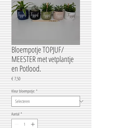
Bloempotje TOPJUF/
MEESTER met vetplantje
en Potlood.
Prijs
€ 7,50
Kleur bloempotje:
*
Aantal
*