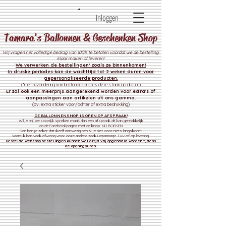
Inloggen
Tamara's Ballonnen & Geschenken Shop
Wij vragen het volledige bedrag van 100% te betalen voordat we de bestelling
klaar maken of leveren!
We verwerken de bestelli
ngen* zoals ze binnenkomen!
In drukke periodes kan de wachttijd tot 2 weken duren voor
gepersonaliseerde producten.
(*met uitzondering van ballondecoraties deze staan op datum)
Er zal ook een meerprijs aangerekend worden voor extra's of
aanpassingen aan artikelen uit ons gamma.
(bv. extra sticker voor/achter of extra bedrukking)
DE BALLONNENSHOP IS OPEN OP AFSPRAAK!
Wil je mij persoonlijk spreken maak dan een afspraak dit kan gemakkelijk
via de Facebookpagina met de knop: NU BOEKEN.
Dan ben je zeker dat ikzelf aanwezig ben & je niet voor niets langskomt.
Want ik ben vaak afwezig voor onze andere zaak
Depannage TVV of op levering.
Bestelde webshop bestellingen kunnen wel altijd vrij opgehaald worden tijdens
de openingsuren.