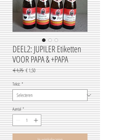
DEEL2: JUPILER Etiketten
VOOR PAPA & +PAPA
Normale
Verkoopprijs
 € 1,75 
€ 1,50
prijs
Tekst:
*
Aantal
*
In winkelwagen