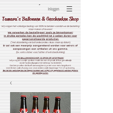
Inloggen
Tamara's Ballonnen & Geschenken Shop
Wij vragen het volledige bedrag van 100% te betalen voordat we de bestelling
klaar maken of leveren!
We verwerken de bestelli
ngen* zoals ze binnenkomen!
In drukke periodes kan de wachttijd tot 2 weken duren voor
gepersonaliseerde producten.
(*met uitzondering van ballondecoraties deze staan op datum)
Er zal ook een meerprijs aangerekend worden voor extra's of
aanpassingen aan artikelen uit ons gamma.
(bv. extra sticker voor/achter of extra bedrukking)
DE BALLONNENSHOP IS OPEN OP AFSPRAAK!
Wil je mij persoonlijk spreken maak dan een afspraak dit kan gemakkelijk
via de Facebookpagina met de knop: NU BOEKEN.
Dan ben je zeker dat ikzelf aanwezig ben & je niet voor niets langskomt.
Want ik ben vaak afwezig voor onze andere zaak
Depannage TVV of op levering.
Bestelde webshop bestellingen kunnen wel altijd vrij opgehaald worden tijdens
de openingsuren.