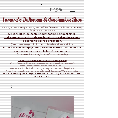
Inloggen
Tamara's Ballonnen & Geschenken Shop
Wij vragen het volledige bedrag van 100% te betalen voordat we de bestelling
klaar maken of leveren!
We verwerken de bestelli
ngen* zoals ze binnenkomen!
In drukke periodes kan de wachttijd tot 2 weken duren voor
gepersonaliseerde producten.
(*met uitzondering van ballondecoraties deze staan op datum)
Er zal ook een meerprijs aangerekend worden voor extra's of
aanpassingen aan artikelen uit ons gamma.
(bv. extra sticker voor/achter of extra bedrukking)
DE BALLONNENSHOP IS OPEN OP AFSPRAAK!
Wil je mij persoonlijk spreken maak dan een afspraak dit kan gemakkelijk
via de Facebookpagina met de knop: NU BOEKEN.
Dan ben je zeker dat ikzelf aanwezig ben & je niet voor niets langskomt.
Want ik ben vaak afwezig voor onze andere zaak
Depannage TVV of op levering.
Bestelde webshop bestellingen kunnen wel altijd vrij opgehaald worden tijdens
de openingsuren.