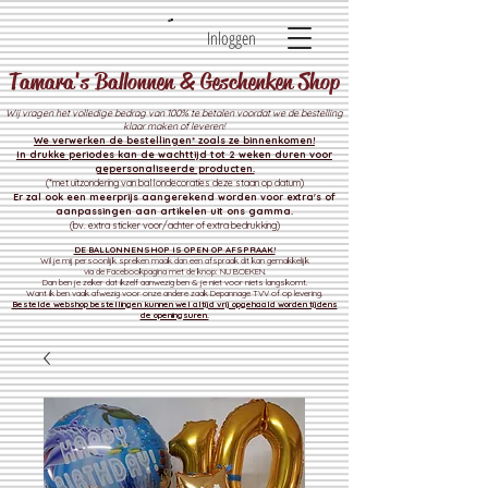
Inloggen
Tamara's Ballonnen & Geschenken Shop
Wij vragen het volledige bedrag van 100% te betalen voordat we de bestelling
klaar maken of leveren!
We verwerken de bestelli
ngen* zoals ze binnenkomen!
In drukke periodes kan de wachttijd tot 2 weken duren voor
gepersonaliseerde producten.
(*met uitzondering van ballondecoraties deze staan op datum)
Er zal ook een meerprijs aangerekend worden voor extra's of
aanpassingen aan artikelen uit ons gamma.
(bv. extra sticker voor/achter of extra bedrukking)
DE BALLONNENSHOP IS OPEN OP AFSPRAAK!
Wil je mij persoonlijk spreken maak dan een afspraak dit kan gemakkelijk
via de Facebookpagina met de knop: NU BOEKEN.
Dan ben je zeker dat ikzelf aanwezig ben & je niet voor niets langskomt.
Want ik ben vaak afwezig voor onze andere zaak
Depannage TVV of op levering.
Bestelde webshop bestellingen kunnen wel altijd vrij opgehaald worden tijdens
de openingsuren.