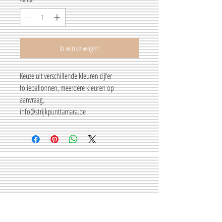
In winkelwagen
Keuze uit verschillende kleuren cijfer
folieballonnen, meerdere kleuren op
aanvraag.
info@strijkpunttamara.be