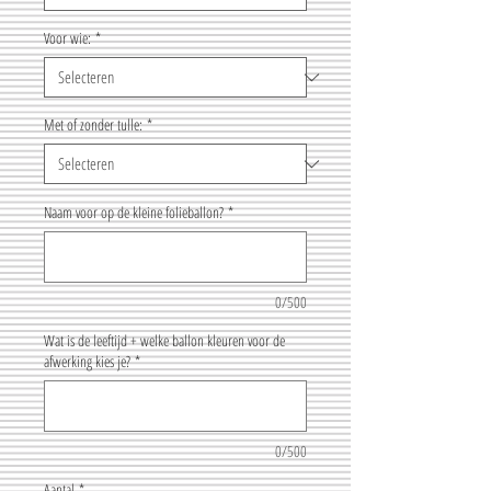
Voor wie:
*
Met of zonder tulle:
*
Naam voor op de kleine folieballon?
*
0/500
Wat is de leeftijd + welke ballon kleuren voor de
afwerking kies je?
*
0/500
Aantal
*