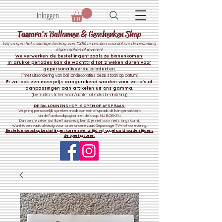
Inloggen
Tamara's Ballonnen & Geschenken Shop
Wij vragen het volledige bedrag van 100% te betalen voordat we de bestelling
klaar maken of leveren!
We verwerken de bestelli
ngen* zoals ze binnenkomen!
In drukke periodes kan de wachttijd tot 2 weken duren voor
gepersonaliseerde producten.
(*met uitzondering van ballondecoraties deze staan op datum)
Er zal ook een meerprijs aangerekend worden voor extra's of
aanpassingen aan artikelen uit ons gamma.
(bv. extra sticker voor/achter of extra bedrukking)
DE BALLONNENSHOP IS OPEN OP AFSPRAAK!
Wil je mij persoonlijk spreken maak dan een afspraak dit kan gemakkelijk
via de Facebookpagina met de knop: NU BOEKEN.
Dan ben je zeker dat ikzelf aanwezig ben & je niet voor niets langskomt.
Want ik ben vaak afwezig voor onze andere zaak
Depannage TVV of op levering.
Bestelde webshop bestellingen kunnen wel altijd vrij opgehaald worden tijdens
de openingsuren.