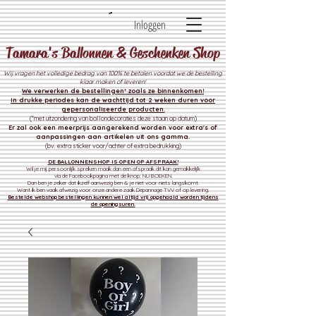
Inloggen
Tamara's Ballonnen & Geschenken Shop
Wij vragen het volledige bedrag van 100% te betalen voordat we de bestelling
klaar maken of leveren!
We verwerken de bestelli
ngen* zoals ze binnenkomen!
In drukke periodes kan de wachttijd tot 2 weken duren voor
gepersonaliseerde producten.
(*met uitzondering van ballondecoraties deze staan op datum)
Er zal ook een meerprijs aangerekend worden voor extra's of
aanpassingen aan artikelen uit ons gamma.
(bv. extra sticker voor/achter of extra bedrukking)
DE BALLONNENSHOP IS OPEN OP AFSPRAAK!
Wil je mij persoonlijk spreken maak dan een afspraak dit kan gemakkelijk
via de Facebookpagina met de knop: NU BOEKEN.
Dan ben je zeker dat ikzelf aanwezig ben & je niet voor niets langskomt.
Want ik ben vaak afwezig voor onze andere zaak
Depannage TVV of op levering.
Bestelde webshop bestellingen kunnen wel altijd vrij opgehaald worden tijdens
de openingsuren.