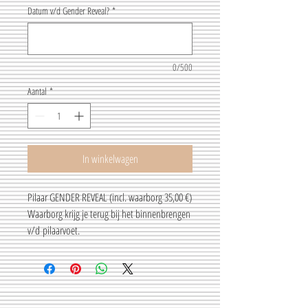
Datum v/d Gender Reveal?
*
0/500
Aantal
*
In winkelwagen
Pilaar GENDER REVEAL (incl. waarborg 35,00 €)
Waarborg krijg je terug bij het binnenbrengen
v/d pilaarvoet.