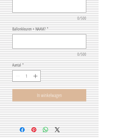
0/500
Ballonkleuren + NAAM?
*
0/500
Aantal
*
In winkelwagen