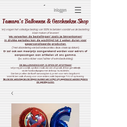
Inloggen
Tamara's Ballonnen & Geschenken Shop
Wij vragen het volledige bedrag van 100% te betalen voordat we de bestelling
klaar maken of leveren!
We verwerken de bestelli
ngen* zoals ze binnenkomen!
In drukke periodes kan de wachttijd tot 2 weken duren voor
gepersonaliseerde producten.
(*met uitzondering van ballondecoraties deze staan op datum)
Er zal ook een meerprijs aangerekend worden voor extra's of
aanpassingen aan artikelen uit ons gamma.
(bv. extra sticker voor/achter of extra bedrukking)
DE BALLONNENSHOP IS OPEN OP AFSPRAAK!
Wil je mij persoonlijk spreken maak dan een afspraak dit kan gemakkelijk
via de Facebookpagina met de knop: NU BOEKEN.
Dan ben je zeker dat ikzelf aanwezig ben & je niet voor niets langskomt.
Want ik ben vaak afwezig voor onze andere zaak
Depannage TVV of op levering.
Bestelde webshop bestellingen kunnen wel altijd vrij opgehaald worden tijdens
de openingsuren.