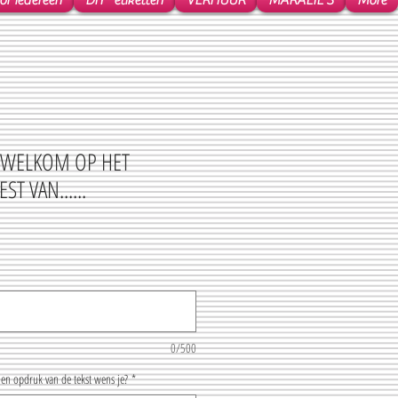
r iedereen
DIY* etiketten
VERHUUR
MARALIE'S
More
: WELKOM OP HET
T VAN......
0/500
en opdruk van de tekst wens je?
*