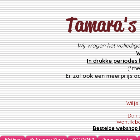
Tamara's 
Wij vragen het volledig
W
In drukke periodes
(*me
Er zal ook een meerprijs a
Wil j
Dan b
Want ik b
Bestelde webshop b