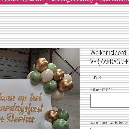
Geboorte Geschenken
Borduring/Bedrukking
Geschenken voo
Welkomstbord
VERJAARDAGSFEES
Prijs
€ 45,00
Naam/Namen?
*
Welke kleuren van ballonnen 