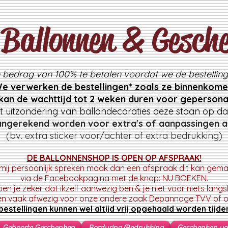
Ballonnen & Gesch
e bedrag van 100% te betalen voordat we de bestelling
e verwerken de bestelli
ngen* zoals ze binnenkome
 kan de wachttijd tot 2 weken duren voor gepersona
t uitzondering van ballondecoraties deze staan op d
angerekend worden voor extra's of aanpassingen a
(bv. extra sticker voor/achter of extra bedrukking)
DE BALLONNENSHOP IS OPEN OP AFSPRAAK!
e mij persoonlijk spreken maak dan een afspraak dit kan gemak
via de Facebookpagina met de knop: NU BOEKEN.
en je zeker dat ikzelf aanwezig ben & je niet voor niets lang
en vaak afwezig voor onze andere zaak
Depannage TVV of op
estellingen kunnen wel altijd vrij opgehaald worden tijde