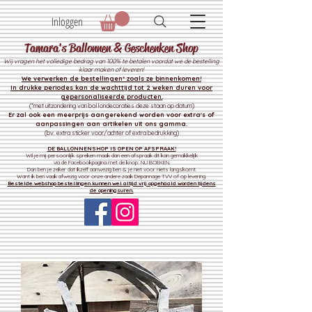
Inloggen
Tamara's Ballonnen & Geschenken Shop
Wij vragen het volledige bedrag van 100% te betalen voordat we de bestelling
klaar maken of leveren!
We verwerken de bestelli
ngen* zoals ze binnenkomen!
In drukke periodes kan de wachttijd tot 2 weken duren voor
gepersonaliseerde producten.
(*met uitzondering van ballondecoraties deze staan op datum)
Er zal ook een meerprijs aangerekend worden voor extra's of
aanpassingen aan artikelen uit ons gamma.
(bv. extra sticker voor/achter of extra bedrukking)
DE BALLONNENSHOP IS OPEN OP AFSPRAAK!
Wil je mij persoonlijk spreken maak dan een afspraak dit kan gemakkelijk
via de Facebookpagina met de knop: NU BOEKEN.
Dan ben je zeker dat ikzelf aanwezig ben & je niet voor niets langskomt.
Want ik ben vaak afwezig voor onze andere zaak
Depannage TVV of op levering.
Bestelde webshop bestellingen kunnen wel altijd vrij opgehaald worden tijdens
de openingsuren.